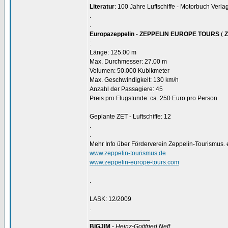
Literatur
: 100 Jahre Luftschiffe - Motorbuch Ver
.
.
Europazeppelin
-
ZEPPELIN EUROPE TOURS
(
:
Länge: 125.00 m
Max. Durchmesser: 27.00 m
Volumen: 50.000 Kubikmeter
Max. Geschwindigkeit: 130 km/h
Anzahl der Passagiere: 45
Preis pro Flugstunde: ca. 250 Euro pro Person
Geplante ZET - Luftschiffe: 12
.
.
Mehr Info über Förderverein Zeppelin-Tourismus. 
www.zeppelin-tourismus.de
www.zeppelin-europe-tours.com
.
LASK: 12/2009
.
_________________
BIGJIM
-
Heinz-Gottfried Neff