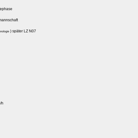
ndephase
mannschaft
) später LZ N07
hnologie
/h