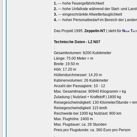
1.
--- hohe Feuergefährlichkeit
2.
--- hohe Unfallrate während der Start- und La
3.
--- eingeschränkte Allwettertauglichkeit
4.
--- hoher Personalbedarf im Bereich der Lande
Das Projekt 1995:
Zeppelin-NT
( steht für
N
T
eue
ec
.
Technische Daten - LZ N07
:
Gesamtvolumen: 8200 Kubikmeter
Länge: 75.00 Meter = m
Breite: 19.50 m
Höh: 17.20 m
Hüllendurchmesser: 14.20 m
Kabinenvolumen: 26 Kubikmeter
Anzahl der Passagiere: 10 - 12
Max. Gesamtmasse: 80940 Kilogramm = kg
Zuladung ( Nutzlast + Kraftstoff ) 1800 kg
Reisegeschwindigkeit: 130 Kilometer/Stunde = km
Reisegeschwindigkeit: 115 km/h
Reichweite bei 1000 kg Nutzlast: 900 km
Max. Flughöhe: 2400 m
Max. Flugdauer: ca. 28 Stunden
Preis pro Flugstunde: ca. 360 Euro pro Person
.