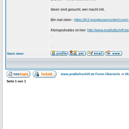
Ideen sind gesucht, wer macht mit..
Bin mal oben
-
https://lh3.googleusercontent
Kleingedruktes ist hier:
http://www.prallluftschiff.
.
.
Nach oben
www.prallluftschiff.de Foren-Übersicht
->
VI
Seite
1
von
1