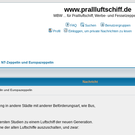
www.prallluftschiff.de
WBW ... für Prallluftschiff, Werbe- und Fesselzeppe
FAQ
Suchen
Benutzergruppen
Profil
Einloggen, um private Nachrichten zu lesen
I. NT-Zeppelin und Europazeppelin
Nachricht
lin und Europazeppelin
ng in andere Städte mit anderer Beförderungsart, wie Bus,
ersten Studien zu einem Luftschiff der neuen Generation.
e der alten Luftschiffe auszuschalten, und zwar: