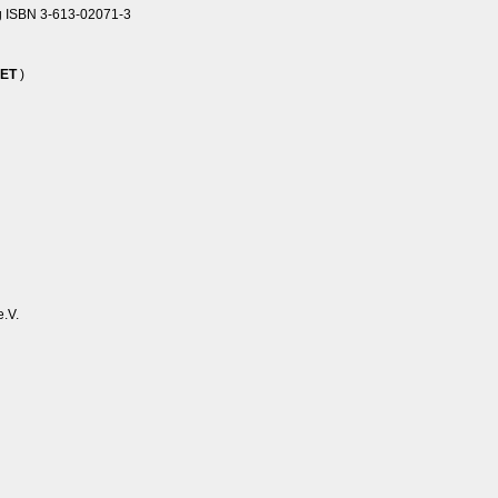
lag ISBN 3-613-02071-3
ZET
)
e.V.