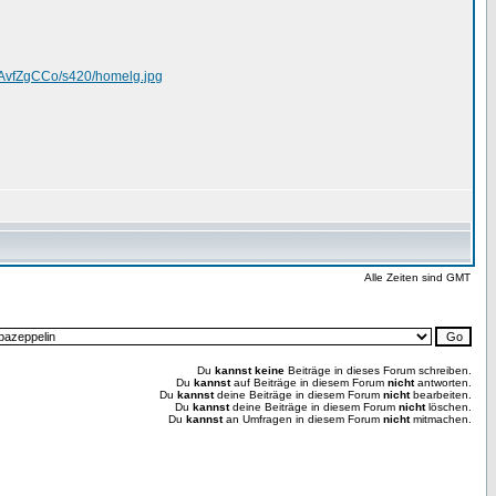
AvfZgCCo/s420/homelg.jpg
Alle Zeiten sind GMT
Du
kannst keine
Beiträge in dieses Forum schreiben.
Du
kannst
auf Beiträge in diesem Forum
nicht
antworten.
Du
kannst
deine Beiträge in diesem Forum
nicht
bearbeiten.
Du
kannst
deine Beiträge in diesem Forum
nicht
löschen.
Du
kannst
an Umfragen in diesem Forum
nicht
mitmachen.