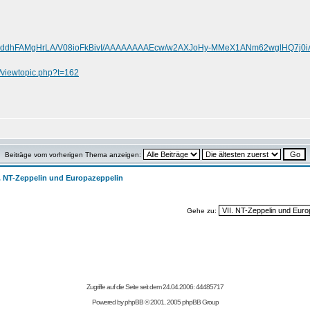
.com/-ddhFAMgHrLA/V08ioFkBivI/AAAAAAAAEcw/w2AXJoHy-MMeX1ANm62wglHQ7j0i
de/viewtopic.php?t=162
Beiträge vom vorherigen Thema anzeigen:
I. NT-Zeppelin und Europazeppelin
Gehe zu:
Zugriffe auf die Seite seit dem 24.04.2006: 44485717
Powered by
phpBB
© 2001, 2005 phpBB Group