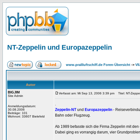
NT-Zeppelin und Europazeppelin
www.prallluftschiff.de Foren-Übersicht
->
VI
Autor
BIGJIM
Verfasst am: Mi Sep 13, 2006 3:39 pm
Titel: NT-Zeppe
Site Admin
.
Anmeldungsdatum:
Zeppelin-NT
und
Europazeppelin
- Reiseverbindu
30.08.2006
Beiträge: 101
Bahn oder Flugzeug.
Wohnort: 33607 Bielefeld
Ab 1989 befasste sich die Firma Zeppelin mit den 
Dabei ging es vorrangig darum, vier Grundproblem