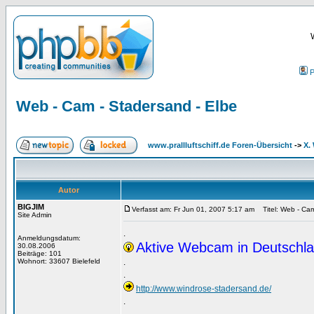
P
Web - Cam - Stadersand - Elbe
www.prallluftschiff.de Foren-Übersicht
->
X.
Autor
BIGJIM
Verfasst am: Fr Jun 01, 2007 5:17 am
Titel: Web - Cam
Site Admin
.
Anmeldungsdatum:
Aktive Webcam in Deutschla
30.08.2006
Beiträge: 101
Wohnort: 33607 Bielefeld
.
.
http://www.windrose-stadersand.de/
.