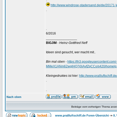
.
http://www.windrose-stadersand.de/de/2017
.
.
6/2016
_________________
BIGJIM
-
Heinz-Gottfried Neff
Ideen sind gesucht, wer macht mit..
Bin mal oben
-
https://lh3.googleusercontent.
MMeX1ANm62wglHQ7j0iAvfZgCCo/s420/homelg.
Kleingedruktes ist hier:
http://www.prallluftschiff.
.
.
Nach oben
Beiträge vom vorherigen Thema anze
www.prallluftschiff.de Foren-Übersicht
->
X.