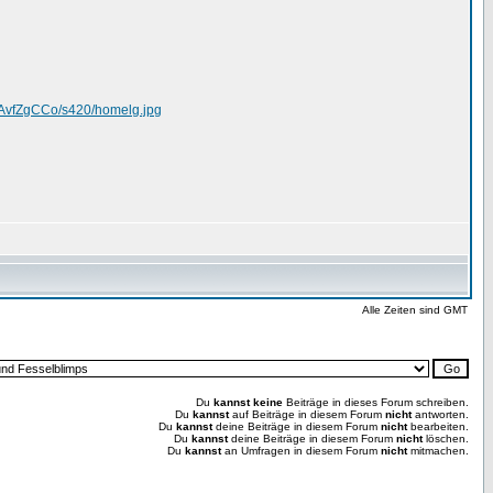
AvfZgCCo/s420/homelg.jpg
Alle Zeiten sind GMT
Du
kannst keine
Beiträge in dieses Forum schreiben.
Du
kannst
auf Beiträge in diesem Forum
nicht
antworten.
Du
kannst
deine Beiträge in diesem Forum
nicht
bearbeiten.
Du
kannst
deine Beiträge in diesem Forum
nicht
löschen.
Du
kannst
an Umfragen in diesem Forum
nicht
mitmachen.