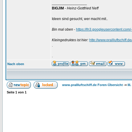
_________________
BIGJIM
-
Heinz-Gottfried Neff
Ideen sind gesucht, wer macht mit..
Bin mal oben
-
https://lh3.googleusercontent
Kleingedruktes ist hier:
http://www.prallluftschiff.
.
.
Nach oben
www.prallluftschiff.de Foren-Übersicht
->
II
Seite
1
von
1