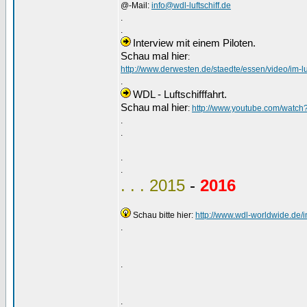
@-Mail:
info@wdl-luftschiff.de
.
.
Interview mit einem Piloten.
Schau mal hier
:
http://www.derwesten.de/staedte/essen/video/im-lu
.
WDL - Luftschifffahrt.
Schau mal hier
:
http://www.youtube.com/wat
.
.
.
.
. . . 2015
-
2016
Schau bitte hier:
http://www.wdl-worldwide.de/in
.
.
.