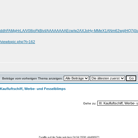
.com/-ddhFAMgHrLA/V08ioFkBivI/AAAAAAAAEcw/w2AXJoHy-MMeX1ANm62wglHQ7j0i
de/viewtopic.php?t=162
Beiträge vom vorherigen Thema anzeigen:
I. Kaufluftschiff, Werbe- und Fesselblimps
Gehe zu:
Zugriffe auf die Seite seit dem 24.04.2006: 44486971