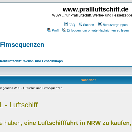
www.prallluftschiff.de
WBW ... für Prallluftschiff, Werbe- und Fesselzeppe
FAQ
Suchen
Benutzergruppen
Profil
Einloggen, um private Nachrichten zu lesen
d Fimsequenzen
I. Kaufluftschiff, Werbe- und Fesselblimps
Nachricht
ragendes WDL - Luftschiff und Fimsequenzen
- Luftschiff
se haben,
eine Luftschifffahrt in NRW zu kaufen