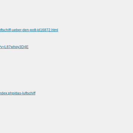
ftschiff-ueber-den-pott-id16872.html
ch?v=L87whqy3D4E
dex.php/das-luftschiff