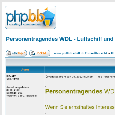
Personentragendes WDL - Luftschiff un
www.prallluftschiff.de Foren-Übersicht
->
II
Autor
BIGJIM
Verfasst am: Fr Jun 08, 2012 5:05 pm
Titel: Personent
Site Admin
.
Anmeldungsdatum:
Personentragendes
WDL 
30.08.2006
Beiträge: 101
Wohnort: 33607 Bielefeld
.
.
Wenn Sie ernsthaftes Interes
.