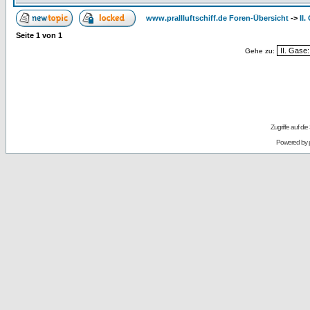
www.prallluftschiff.de Foren-Übersicht
->
II
Seite
1
von
1
Gehe zu:
Zugriffe auf d
Powered by