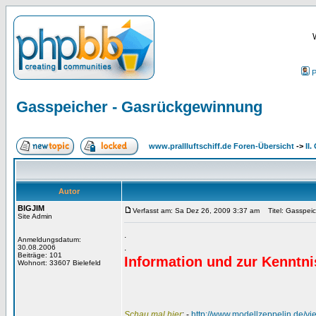
P
Gasspeicher - Gasrückgewinnung
www.prallluftschiff.de Foren-Übersicht
->
II
Autor
BIGJIM
Verfasst am: Sa Dez 26, 2009 3:37 am
Titel: Gasspei
Site Admin
.
Anmeldungsdatum:
.
30.08.2006
Beiträge: 101
Information und zur Kenntn
Wohnort: 33607 Bielefeld
Schau mal hier
: -
http://www.modellzeppelin.de/v