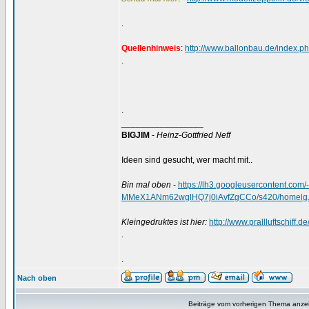
.
Quellenhinweis
:
http://www.ballonbau.de/index.p
.
.
_________________
BIGJIM
-
Heinz-Gottfried Neff
Ideen sind gesucht, wer macht mit..
Bin mal oben
-
https://lh3.googleusercontent.
MMeX1ANm62wglHQ7j0iAvfZgCCo/s420/homelg.
Kleingedruktes ist hier:
http://www.prallluftschiff.
.
.
Nach oben
Beiträge vom vorherigen Thema anze