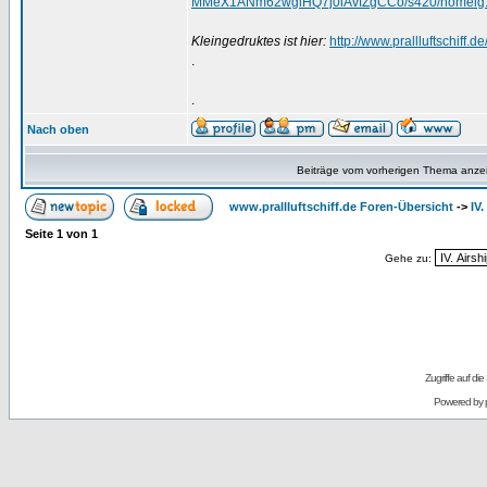
MMeX1ANm62wglHQ7j0iAvfZgCCo/s420/homelg.
Kleingedruktes ist hier:
http://www.prallluftschiff.
.
.
Nach oben
Beiträge vom vorherigen Thema anze
www.prallluftschiff.de Foren-Übersicht
->
IV
Seite
1
von
1
Gehe zu:
Zugriffe auf d
Powered by