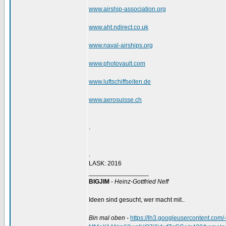
www.airship-association.org
www.aht.ndirect.co.uk
www.naval-airships.org
www.photovault.com
www.luftschiffseiten.de
www.aerosuisse.ch
.
.
LASK: 2016
_________________
BIGJIM
-
Heinz-Gottfried Neff
Ideen sind gesucht, wer macht mit..
Bin mal oben
-
https://lh3.googleusercontent.