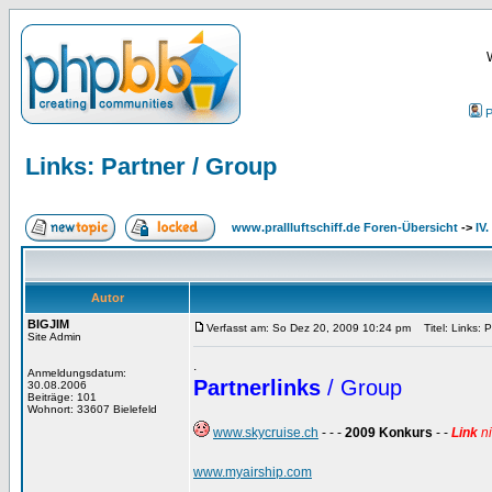
P
Links: Partner / Group
www.prallluftschiff.de Foren-Übersicht
->
IV
Autor
BIGJIM
Verfasst am: So Dez 20, 2009 10:24 pm
Titel: Links: P
Site Admin
.
Anmeldungsdatum:
Partnerlinks
/ Group
30.08.2006
Beiträge: 101
Wohnort: 33607 Bielefeld
www.skycruise.ch
- - -
2009 Konkurs
- -
Link
ni
www.myairship.com