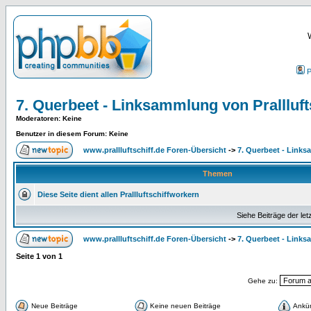
P
7. Querbeet - Linksammlung von Prallluft
Moderatoren
: Keine
Benutzer in diesem Forum: Keine
www.prallluftschiff.de Foren-Übersicht
->
7. Querbeet - Links
Themen
Diese Seite dient allen Prallluftschiffworkern
Siehe Beiträge der let
www.prallluftschiff.de Foren-Übersicht
->
7. Querbeet - Links
Seite
1
von
1
Gehe zu:
Neue Beiträge
Keine neuen Beiträge
Ankü