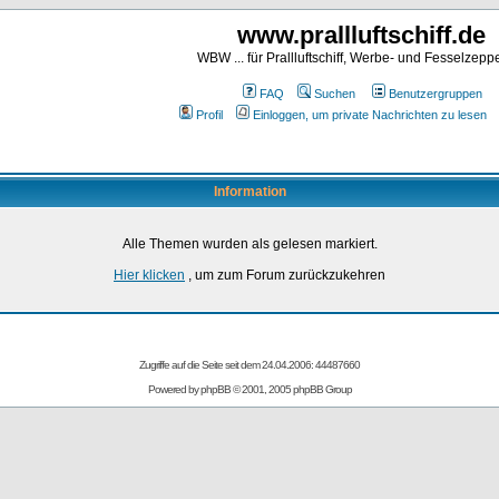
www.prallluftschiff.de
WBW ... für Prallluftschiff, Werbe- und Fesselzeppe
FAQ
Suchen
Benutzergruppen
Profil
Einloggen, um private Nachrichten zu lesen
Information
Alle Themen wurden als gelesen markiert.
Hier klicken
, um zum Forum zurückzukehren
Zugriffe auf die Seite seit dem 24.04.2006: 44487660
Powered by
phpBB
© 2001, 2005 phpBB Group