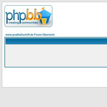
www.prallluftschiff.de Foren-Übersicht