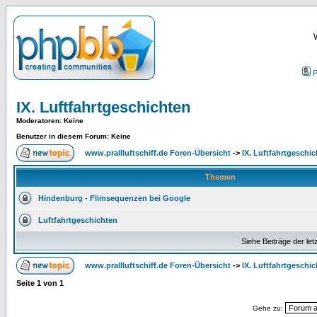
P
IX. Luftfahrtgeschichten
Moderatoren
: Keine
Benutzer in diesem Forum: Keine
www.prallluftschiff.de Foren-Übersicht
->
IX. Luftfahrtgeschi
Themen
Hindenburg - Flimsequenzen bei Google
Luftfahrtgeschichten
Siehe Beiträge der let
www.prallluftschiff.de Foren-Übersicht
->
IX. Luftfahrtgeschi
Seite
1
von
1
Gehe zu: