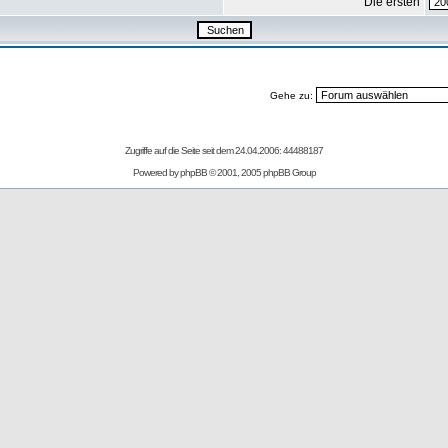
Die ersten
Gehe zu:
Zugriffe auf die Seite seit dem 24.04.2006: 44488187
Powered by
phpBB
© 2001, 2005 phpBB Group