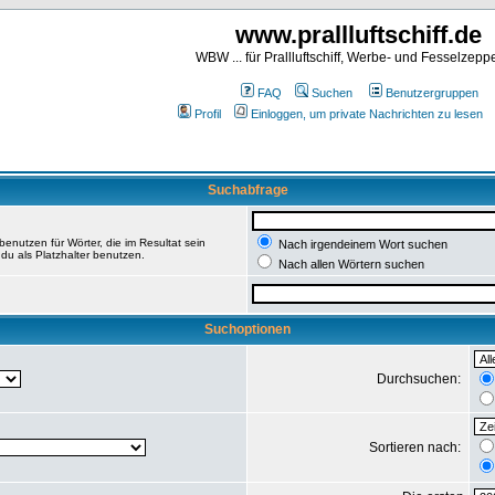
www.prallluftschiff.de
WBW ... für Prallluftschiff, Werbe- und Fesselzeppe
FAQ
Suchen
Benutzergruppen
Profil
Einloggen, um private Nachrichten zu lesen
Suchabfrage
enutzen für Wörter, die im Resultat sein
Nach irgendeinem Wort suchen
du als Platzhalter benutzen.
Nach allen Wörtern suchen
Suchoptionen
Durchsuchen:
Sortieren nach: