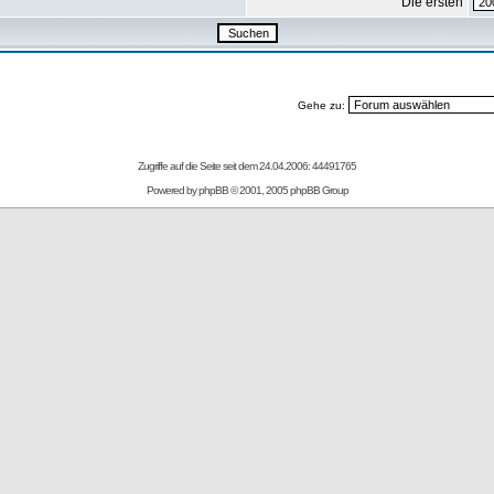
Die ersten
Gehe zu:
Zugriffe auf die Seite seit dem 24.04.2006: 44491765
Powered by
phpBB
© 2001, 2005 phpBB Group