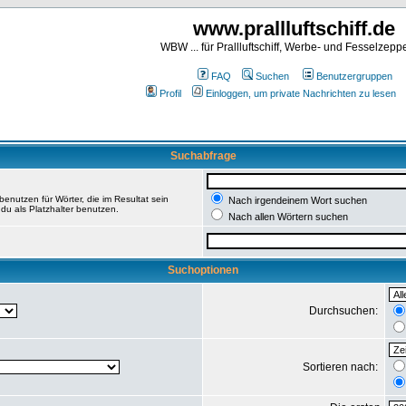
www.prallluftschiff.de
WBW ... für Prallluftschiff, Werbe- und Fesselzeppe
FAQ
Suchen
Benutzergruppen
Profil
Einloggen, um private Nachrichten zu lesen
Suchabfrage
enutzen für Wörter, die im Resultat sein
Nach irgendeinem Wort suchen
du als Platzhalter benutzen.
Nach allen Wörtern suchen
Suchoptionen
Durchsuchen:
Sortieren nach: