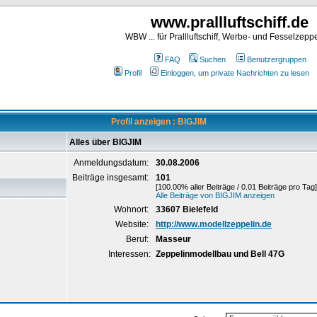
www.prallluftschiff.de
WBW ... für Prallluftschiff, Werbe- und Fesselzeppe
FAQ
Suchen
Benutzergruppen
Profil
Einloggen, um private Nachrichten zu lesen
Profil anzeigen : BIGJIM
Alles über BIGJIM
Anmeldungsdatum:
30.08.2006
Beiträge insgesamt:
101
[100.00% aller Beiträge / 0.01 Beiträge pro Tag]
Alle Beiträge von BIGJIM anzeigen
Wohnort:
33607 Bielefeld
Website:
http://www.modellzeppelin.de
Beruf:
Masseur
Interessen:
Zeppelinmodellbau und Bell 47G