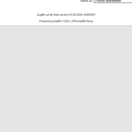
Gehe zu:
Zugriffe auf die Seite seit dem 24.04.2006: 44494625
Powered by
phpBB
© 2001, 2005 phpBB Group