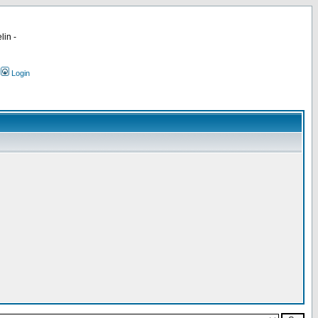
lin -
Login