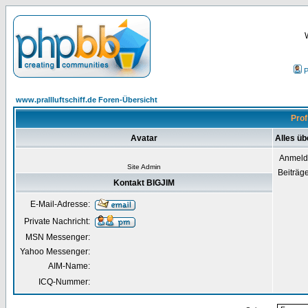
P
www.prallluftschiff.de Foren-Übersicht
Prof
Avatar
Alles üb
Anmeld
Site Admin
Beiträg
Kontakt BIGJIM
E-Mail-Adresse:
Private Nachricht:
MSN Messenger:
Yahoo Messenger:
AIM-Name:
ICQ-Nummer: