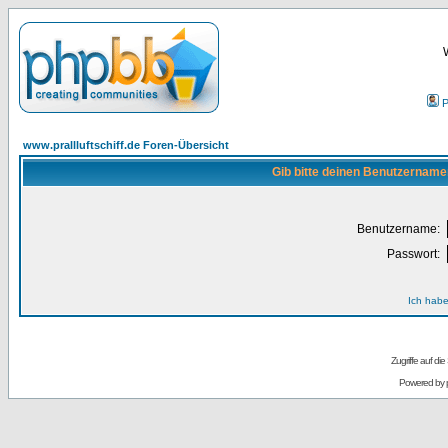
P
www.prallluftschiff.de Foren-Übersicht
Gib bitte deinen Benutzername
Benutzername:
Passwort:
Ich habe
Zugriffe auf d
Powered by