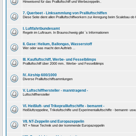
Hinweisend für das Prallluftschiff und Werbezeppelin..
7. Querbeet - Linksammlung von Prallluftschiffen
Diese Seite dient allen Prallluftschiffworkern zur Anregung beim Scalebau o
I. Luftfahrtbundesamt
Regeln im Luftraum. In Braunschweig gibt ´s Informationen
II. Gase: Helium, Ballongas, Wasserstoff
Wer oder was macht den Auftrieb ...
III. Kaufluftschiff, Werbe- und Fesselblimps
Prallluftschiff über 2000 mm.. Werbe- und Fesselblimps
IV. Airship 600/1000
Diverse Prallluftschiffsammlungen
V. Luftschiffhersteller - manntragend -
Luftschiffhersteller
VI. Heißluft- und Trikeprallluftschiffe - bemannt -
Heißluftzeppeline, Trikeluftschiffe und Experimentalluftschiffe - bemannt- usw
VII. NT-Zeppelin und Europazeppelin
NT = Neue Technik und der kommende Europazeppelin