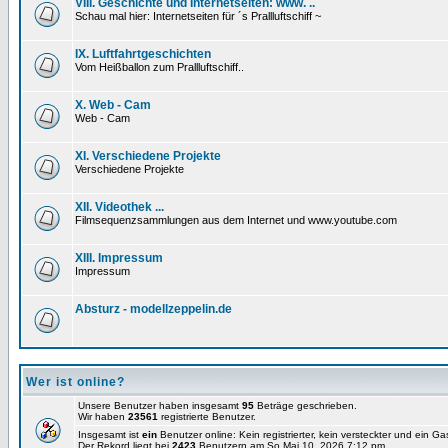
VIII. Geschichte und Internetseiten: www. ..
Schau mal hier: Internetseiten für ´s Prallluftschiff ~
IX. Luftfahrtgeschichten
Vom Heißballon zum Prallluftschiff..
X. Web - Cam
Web - Cam
XI. Verschiedene Projekte
Verschiedene Projekte
XII. Videothek ...
Filmsequenzsammlungen aus dem Internet und www.youtube.com
XIII. Impressum
Impressum
Absturz - modellzeppelin.de
Wer ist online?
Unsere Benutzer haben insgesamt
95
Beträge geschrieben.
Wir haben
23561
registrierte Benutzer.
Insgesamt ist
ein
Benutzer online: Kein registrierter, kein versteckter und ein G
Der Rekord liegt bei
2423
Benutzern am So Mai 10, 2026 7:12 pm.