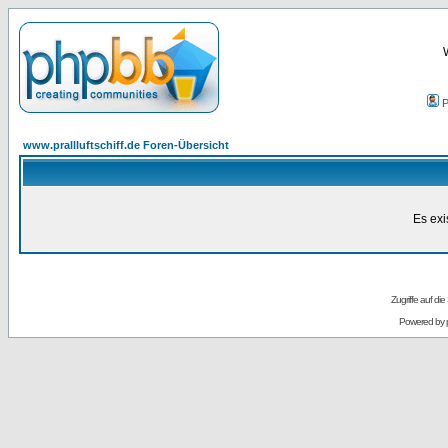
P
www.prallluftschiff.de Foren-Übersicht
Es exi
Zugriffe auf d
Powered by