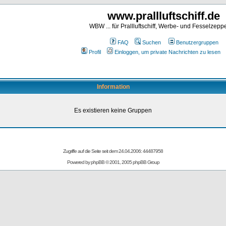
www.prallluftschiff.de
WBW ... für Prallluftschiff, Werbe- und Fesselzeppe
FAQ
Suchen
Benutzergruppen
Profil
Einloggen, um private Nachrichten zu lesen
Information
Es existieren keine Gruppen
Zugriffe auf die Seite seit dem 24.04.2006: 44487958
Powered by
phpBB
© 2001, 2005 phpBB Group