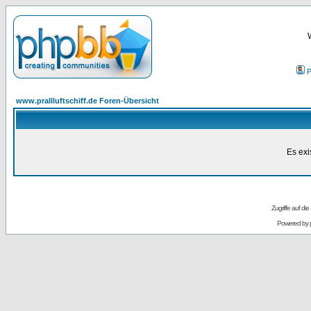
P
www.prallluftschiff.de Foren-Übersicht
Es exi
Zugriffe auf d
Powered by