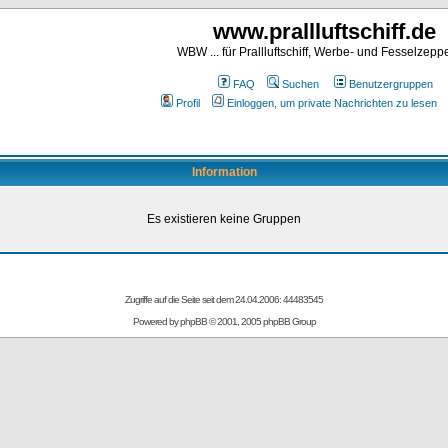
www.prallluftschiff.de
WBW ... für Prallluftschiff, Werbe- und Fesselzeppe
FAQ
Suchen
Benutzergruppen
Profil
Einloggen, um private Nachrichten zu lesen
Information
Es existieren keine Gruppen
Zugriffe auf die Seite seit dem 24.04.2006: 44483545
Powered by
phpBB
© 2001, 2005 phpBB Group